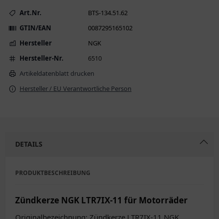
Art.Nr.
BTS-134.51.62
GTIN/EAN
0087295165102
Hersteller
NGK
Hersteller-Nr.
6510
Artikeldatenblatt drucken
Hersteller / EU Verantwortliche Person
DETAILS
PRODUKTBESCHREIBUNG
Zündkerze NGK LTR7IX-11 für Motorräder
Originalbezeichnung: Zündkerze LTR7IX-11 NGK