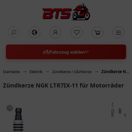
oading...
Fahrzeug wählen
Startseite
Elektrik
Zündkerze / Glühkerze
Zündkerze NGK LTR7IX-11 für Motorräder
Zündkerze NGK LTR7IX-11 für Motorräder