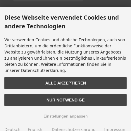
SOCIAL MEDIA
Diese Webseite verwendet Cookies und
andere Technologien
Wir verwenden Cookies und ähnliche Technologien, auch von
Alle Preise inkl. gesetzl. MwSt. zzgl.
Versandkosten
. Die durchgestrichenen Preise
Drittanbietern, um die ordentliche Funktionsweise der
entsprechen dem bisherigen Preis bei Motorradteile & Motorrad Ersatzteile.
Website zu gewährleisten, die Nutzung unseres Angebotes
Motorradteile & Motorrad Ersatzteile © 2026 | Template © 2009-2026 by modified
zu analysieren und Ihnen ein bestmögliches Einkaufserlebnis
eCommerce Shopsoftware
bieten zu können. Weitere Informationen finden Sie in
mod
ified eCommerce Shopsoftware © 2009-2026
unserer Datenschutzerklärung.
ALLE AKZEPTIEREN
NUR NOTWENDIGE
Einstellungen anpassen
Deutsch
English
Datenschutzerklärung
Impressum