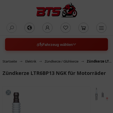
oading...
Fahrzeug wählen
Startseite
Elektrik
Zündkerze / Glühkerze
Zündkerze LTR6BP13 NGK für Motorräder
Zündkerze LTR6BP13 NGK für Motorräder