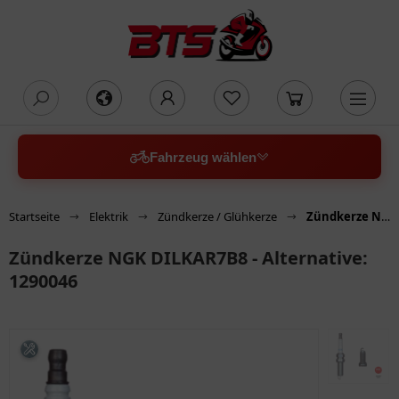
oading...
Fahrzeug wählen
Startseite
Elektrik
Zündkerze / Glühkerze
Zündkerze NGK DILKAR7B8 - Alternative: 1290046
Zündkerze NGK DILKAR7B8 - Alternative:
1290046