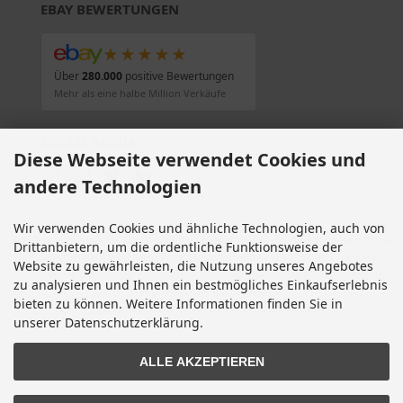
EBAY BEWERTUNGEN
★★★★★
Über
280.000
positive Bewertungen
Mehr als eine halbe Million Verkäufe
SOCIAL MEDIA
Diese Webseite verwendet Cookies und
andere Technologien
Wir verwenden Cookies und ähnliche Technologien, auch von
Alle Preise inkl. gesetzl. MwSt. zzgl.
Versandkosten
. Die durchgestrichenen Preise
Drittanbietern, um die ordentliche Funktionsweise der
entsprechen dem bisherigen Preis bei Motorradteile & Motorrad Ersatzteile.
Website zu gewährleisten, die Nutzung unseres Angebotes
Motorradteile & Motorrad Ersatzteile © 2026 | Template © 2009-2026 by modified
zu analysieren und Ihnen ein bestmögliches Einkaufserlebnis
eCommerce Shopsoftware
bieten zu können. Weitere Informationen finden Sie in
mod
ified eCommerce Shopsoftware © 2009-2026
unserer Datenschutzerklärung.
ALLE AKZEPTIEREN