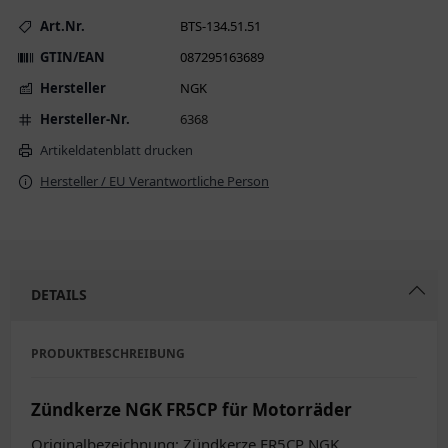
Art.Nr.
BTS-134.51.51
GTIN/EAN
087295163689
Hersteller
NGK
Hersteller-Nr.
6368
Artikeldatenblatt drucken
Hersteller / EU Verantwortliche Person
DETAILS
PRODUKTBESCHREIBUNG
Zündkerze NGK FR5CP für Motorräder
Originalbezeichnung: Zündkerze FR5CP NGK