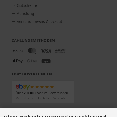
Gutscheine
Abholung
Versandhinweis Checkout
ZAHLUNGSMETHODEN
EBAY BEWERTUNGEN
★★★★★
Über
280.000
positive Bewertungen
Mehr als eine halbe Million Verkäufe
SOCIAL MEDIA