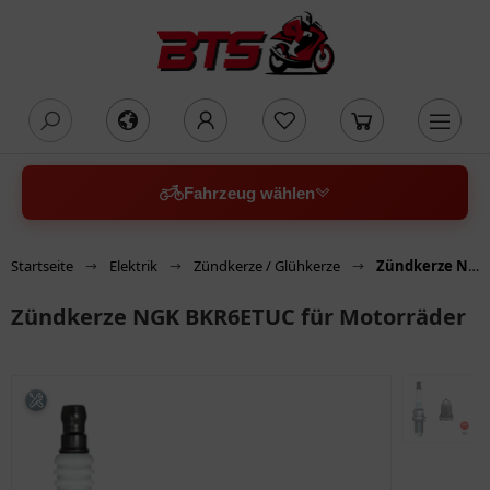
oading...
Fahrzeug wählen
Startseite
Elektrik
Zündkerze / Glühkerze
Zündkerze NGK BKR6ETUC für Motorräder
Zündkerze NGK BKR6ETUC für Motorräder