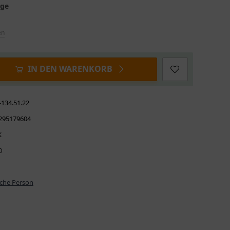
age
en
IN DEN WARENKORB
-134.51.22
295179604
K
0
iche Person