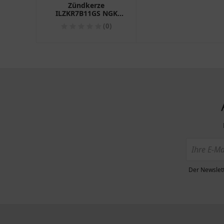
Zündkerze
ILZKR7B11GS NGK
Alternative für
(0)
Motorräder
Der Newslett