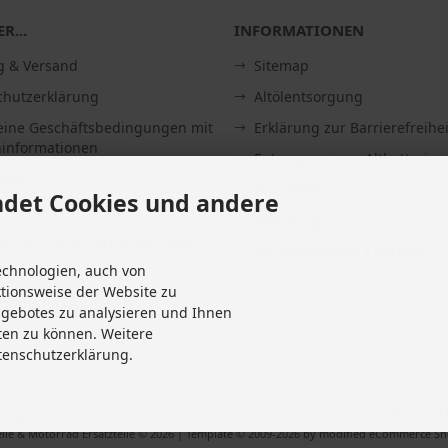
R...
INFORMATIONEN
g & Versand
Sitemap
chutzerklärung
Altölentsorgung
eine Geschäftsbedingungen mit
Erklärung zur Barrierefreihei
informationen
Entsorgung von Altbatterien
ssum
Gutscheine
det Cookies und andere
Abholung
fsrecht & Widerrufsformular
Versandhinweis Checkout
echnologien, auch von
it
ktionsweise der Website zu
 widerrufen
ngebotes zu analysieren und Ihnen
Einstellungen
ten zu können. Weitere
tenschutzerklärung.
Versandkosten
. Die durchgestrichenen Preise entsprechen dem bisherigen Preis bei M
ile & Motorrad Ersatzteile © 2026 | Template © 2009-2026 by modified eCommerce S