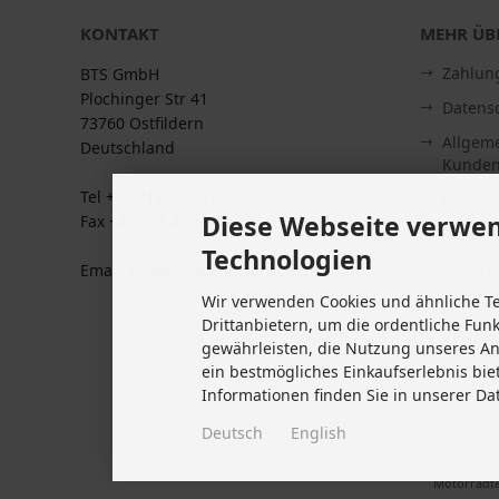
KONTAKT
MEHR ÜBE
Zahlun
BTS GmbH
Plochinger Str 41
Datens
73760 Ostfildern
Allgem
Deutschland
Kunden
Tel +49 711 633 47 127
Impre
Diese Webseite verwen
Fax +49 711 470 76 588
Kontakt
Technologien
Widerru
Email: info@biketeile-service.de
Wir verwenden Cookies und ähnliche T
Lieferze
Drittanbietern, um die ordentliche Fun
Vertrag
gewährleisten, die Nutzung unseres A
Cookie 
ein bestmögliches Einkaufserlebnis bie
Informationen finden Sie in unserer Da
Deutsch
English
Alle Preise inkl. gesetzl. MwSt. zzgl.
Motorradte