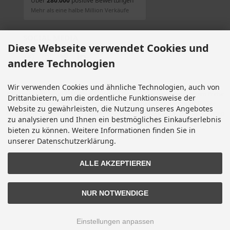
Über
280.000
positive Bewertungen
Mehr als eine halbe Million Verkäufe
SOCIAL MEDIA
Diese Webseite verwendet Cookies und
andere Technologien
Wir verwenden Cookies und ähnliche Technologien, auch von
Alle Preise inkl. gesetzl. MwSt. zzgl.
Versandkosten
. Die durchgestrichenen Preise
Drittanbietern, um die ordentliche Funktionsweise der
entsprechen dem bisherigen Preis bei Motorradteile & Motorrad Ersatzteile.
Website zu gewährleisten, die Nutzung unseres Angebotes
Motorradteile & Motorrad Ersatzteile © 2026 | Template © 2009-2026 by modified
zu analysieren und Ihnen ein bestmögliches Einkaufserlebnis
eCommerce Shopsoftware
bieten zu können. Weitere Informationen finden Sie in
mod
ified eCommerce Shopsoftware © 2009-2026
unserer Datenschutzerklärung.
ALLE AKZEPTIEREN
NUR NOTWENDIGE
Einstellungen anpassen