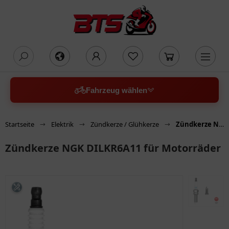
oading...
Fahrzeug wählen
Startseite
Elektrik
Zündkerze / Glühkerze
Zündkerze NGK DILKR6A11 für Motorräder
Zündkerze NGK DILKR6A11 für Motorräder