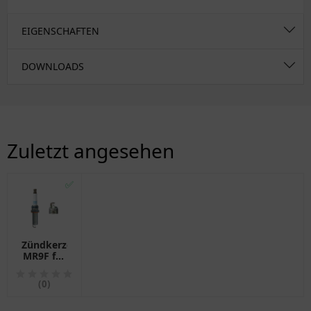
EIGENSCHAFTEN
DOWNLOADS
Zuletzt angesehen
✅
Zündkerze
MR9F für
Motorräder
NGK
(0)