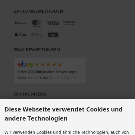
ZAHLUNGSMETHODEN
EBAY BEWERTUNGEN
★★★★★
Über
280.000
positive Bewertungen
Mehr als eine halbe Million Verkäufe
SOCIAL MEDIA
Diese Webseite verwendet Cookies und
andere Technologien
Alle Preise inkl. gesetzl. MwSt. zzgl.
Versandkosten
. Die durchgestrichenen Preise
Wir verwenden Cookies und ähnliche Technologien, auch von
entsprechen dem bisherigen Preis bei Motorradteile & Motorrad Ersatzteile.