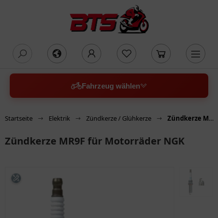
oading...
Fahrzeug wählen
Startseite
Elektrik
Zündkerze / Glühkerze
Zündkerze MR9F für Motorräder NGK
Zündkerze MR9F für Motorräder NGK