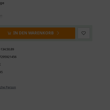
age
en
IN DEN WARENKORB
-134.50.89
7295921456
K
45
iche Person