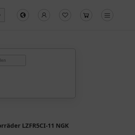
len
orräder LZFR5CI-11 NGK