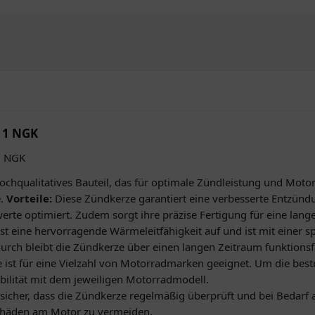
11 NGK
1 NGK
chqualitatives Bauteil, das für optimale Zündleistung und Motorv
e.
Vorteile:
Diese Zündkerze garantiert eine verbesserte Entzündu
erte optimiert. Zudem sorgt ihre präzise Fertigung für eine lan
t eine hervorragende Wärmeleitfähigkeit auf und ist mit einer sp
rch bleibt die Zündkerze über einen langen Zeitraum funktionsf
ist für eine Vielzahl von Motorradmarken geeignet. Um die best
ilität mit dem jeweiligen Motorradmodell.
 sicher, dass die Zündkerze regelmäßig überprüft und bei Bedarf
chäden am Motor zu vermeiden.