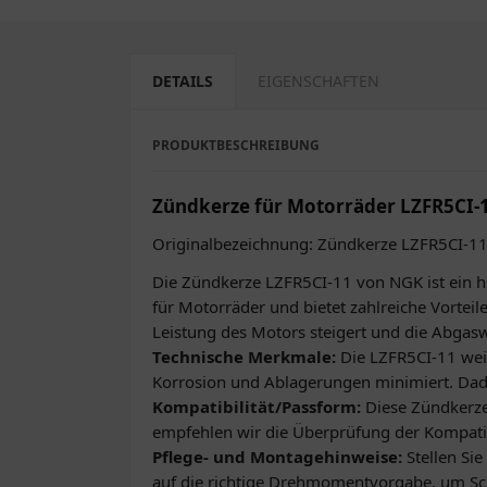
DETAILS
EIGENSCHAFTEN
PRODUKTBESCHREIBUNG
Zündkerze für Motorräder LZFR5CI-
Originalbezeichnung: Zündkerze LZFR5CI-1
Die Zündkerze LZFR5CI-11 von NGK ist ein ho
für Motorräder und bietet zahlreiche Vorteil
Leistung des Motors steigert und die Abgasw
Technische Merkmale:
Die LZFR5CI-11 weis
Korrosion und Ablagerungen minimiert. Dadu
Kompatibilität/Passform:
Diese Zündkerze 
empfehlen wir die Überprüfung der Kompatib
Pflege- und Montagehinweise:
Stellen Sie
auf die richtige Drehmomentvorgabe, um S