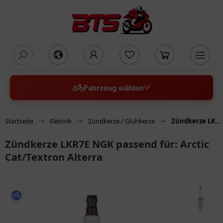
oading...
Fahrzeug wählen
Startseite
Elektrik
Zündkerze / Glühkerze
Zündkerze LKR7E NGK passend für: Arctic Cat/Textron Alterra
Zündkerze LKR7E NGK passend für: Arctic
Cat/Textron Alterra