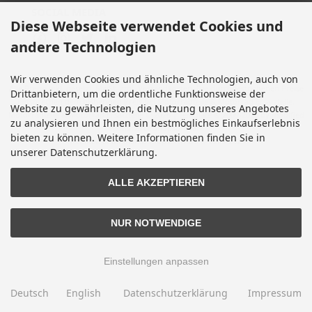
SOCIAL MEDIA
Diese Webseite verwendet Cookies und
andere Technologien
Wir verwenden Cookies und ähnliche Technologien, auch von
Alle Preise inkl. gesetzl. MwSt. zzgl.
Versandkosten
. Die durchgestrichenen Preise
Drittanbietern, um die ordentliche Funktionsweise der
entsprechen dem bisherigen Preis bei Motorradteile & Motorrad Ersatzteile.
Website zu gewährleisten, die Nutzung unseres Angebotes
Motorradteile & Motorrad Ersatzteile © 2026 | Template © 2009-2026 by modified
zu analysieren und Ihnen ein bestmögliches Einkaufserlebnis
eCommerce Shopsoftware
bieten zu können. Weitere Informationen finden Sie in
mod
ified eCommerce Shopsoftware © 2009-2026
unserer Datenschutzerklärung.
ALLE AKZEPTIEREN
NUR NOTWENDIGE
Einstellungen anpassen
Deutsch
English
Datenschutzerklärung
Impressum