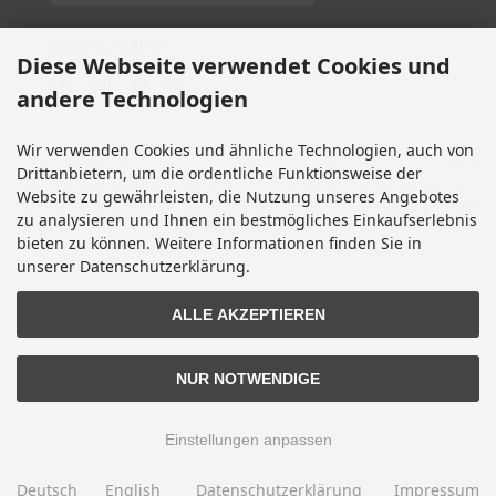
SOCIAL MEDIA
Diese Webseite verwendet Cookies und
andere Technologien
Wir verwenden Cookies und ähnliche Technologien, auch von
Alle Preise inkl. gesetzl. MwSt. zzgl.
Versandkosten
. Die durchgestrichenen Preise
Drittanbietern, um die ordentliche Funktionsweise der
entsprechen dem bisherigen Preis bei Motorradteile & Motorrad Ersatzteile.
Website zu gewährleisten, die Nutzung unseres Angebotes
Motorradteile & Motorrad Ersatzteile © 2026 | Template © 2009-2026 by modified
zu analysieren und Ihnen ein bestmögliches Einkaufserlebnis
eCommerce Shopsoftware
bieten zu können. Weitere Informationen finden Sie in
mod
ified eCommerce Shopsoftware © 2009-2026
unserer Datenschutzerklärung.
ALLE AKZEPTIEREN
NUR NOTWENDIGE
Einstellungen anpassen
Deutsch
English
Datenschutzerklärung
Impressum