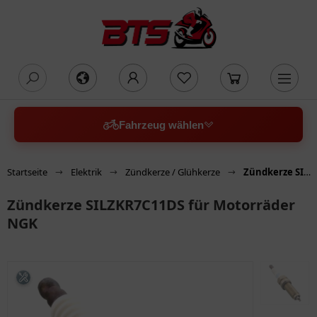
oading...
Fahrzeug wählen
Startseite
Elektrik
Zündkerze / Glühkerze
Zündkerze SILZKR7C11DS für Motorräder NGK
Zündkerze SILZKR7C11DS für Motorräder
NGK