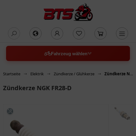
oading...
Fahrzeug wählen
Startseite
Elektrik
Zündkerze / Glühkerze
Zündkerze NGK FR28-D
Zündkerze NGK FR28-D