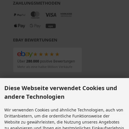
ZAHLUNGSMETHODEN
EBAY BEWERTUNGEN
★★★★★
Über
280.000
positive Bewertungen
Mehr als eine halbe Million Verkäufe
SOCIAL MEDIA
Diese Webseite verwendet Cookies und
andere Technologien
Wir verwenden Cookies und ähnliche Technologien, auch von
Alle Preise inkl. gesetzl. MwSt. zzgl.
Versandkosten
. Die durchgestrichenen Preise
Drittanbietern, um die ordentliche Funktionsweise der
entsprechen dem bisherigen Preis bei Motorradteile & Motorrad Ersatzteile.
Website zu gewährleisten, die Nutzung unseres Angebotes
Motorradteile & Motorrad Ersatzteile © 2026 | Template © 2009-2026 by modified
zu analysieren und Ihnen ein bestmögliches Einkaufserlebnis