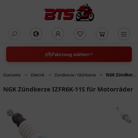
oading...
Fahrzeug wählen
Startseite
Elektrik
Zündkerze / Glühkerze
NGK Zündkerze IZFR6K-11S für Motorräder
NGK Zündkerze IZFR6K-11S für Motorräder