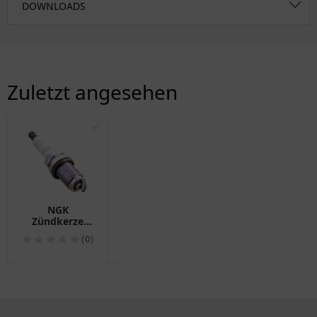
DOWNLOADS
Zuletzt angesehen
✅
NGK
Zündkerze
IZFR6K-11S für
(0)
Motorräder