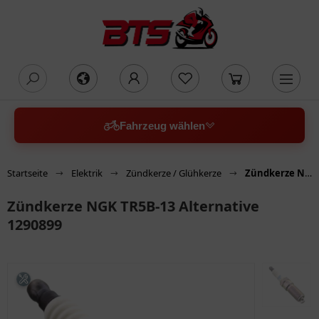
oading...
Fahrzeug wählen
Startseite
Elektrik
Zündkerze / Glühkerze
Zündkerze NGK TR5B-13 Alternative 1290899
Zündkerze NGK TR5B-13 Alternative
1290899