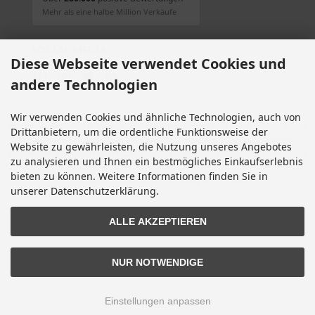
Mehr als eine halbe Million Verkäufe
SOCIAL MEDIA
Diese Webseite verwendet Cookies und
andere Technologien
Wir verwenden Cookies und ähnliche Technologien, auch von
Alle Preise inkl. gesetzl. MwSt. zzgl.
Versandkosten
. Die durchgestrichenen Preise
Drittanbietern, um die ordentliche Funktionsweise der
entsprechen dem bisherigen Preis bei Motorradteile & Motorrad Ersatzteile.
Website zu gewährleisten, die Nutzung unseres Angebotes
Motorradteile & Motorrad Ersatzteile © 2026 | Template © 2009-2026 by modified
zu analysieren und Ihnen ein bestmögliches Einkaufserlebnis
eCommerce Shopsoftware
bieten zu können. Weitere Informationen finden Sie in
mod
ified eCommerce Shopsoftware © 2009-2026
unserer Datenschutzerklärung.
ALLE AKZEPTIEREN
NUR NOTWENDIGE
Einstellungen anpassen