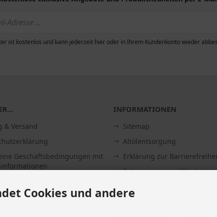
er ist kostenlos und kann jederzeit hier oder in Ihrem Kundenkonto wieder abbes
R...
INFORMATIONEN
g & Versand
Sitemap
chutzerklärung
Altölentsorgung
eine Geschäftsbedingungen mit
Erklärung zur Barrierefreihei
informationen
Entsorgung von Altbatterien
ssum
Gutscheine
det Cookies und andere
Abholung
fsrecht & Widerrufsformular
Versandhinweis Checkout