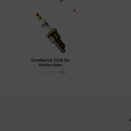
❌
Zündkerze Z258 für
Motorräder
(0)