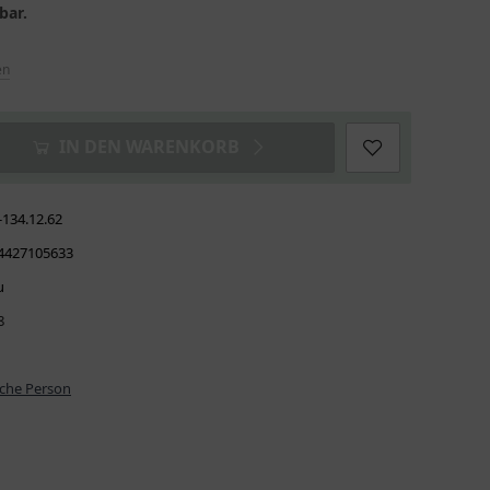
bar.
en
IN DEN WARENKORB
-134.12.62
4427105633
u
8
iche Person