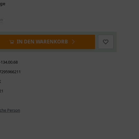
age
en
IN DEN WARENKORB
-134.00.68
7295966211
K
21
iche Person