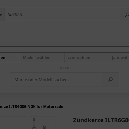
len
Modell wählen
ccm wählen
Jahr wäh
ODER
erze ILTR6G8G NGK für Motorräder
Zündkerze ILTR6G8