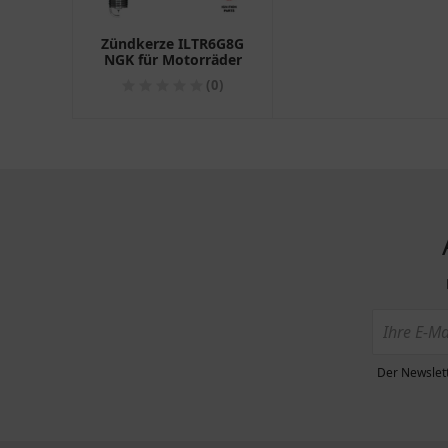
Zündkerze ILTR6G8G
NGK für Motorräder
(0)
Der Newslett