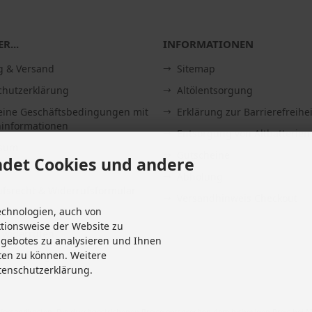
R...
INFORMATIONEN
g & Versand
Sitemap
chutzerklärung
Altölentsorgung
eine Geschäftsbedingungen mit
Erklärung zur Barrierefreihei
informationen
Entsorgung von Altbatterien
ssum
Gutscheine
det Cookies und andere
Abholung
fsrecht & Widerrufsformular
Versandhinweis Checkout
echnologien, auch von
it
ktionsweise der Website zu
 widerrufen
ngebotes zu analysieren und Ihnen
Einstellungen
ten zu können. Weitere
tenschutzerklärung.
Versandkosten
. Die durchgestrichenen Preise entsprechen dem bisherigen Preis bei M