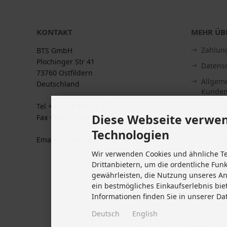
KONTAKT
MEHR ÜBE
Zahlun
BTS GmbH
Plochinger Str 41
Datens
73760 Ostfildern
Allgem
Deutschland
Kunden
Tel +49 711 633 47 127
Impre
Diese Webseite verwen
Fax +49 711 470 76 588
Kontakt
Technologien
Widerru
Email: info@biketeile-service.de
Wir verwenden Cookies und ähnliche T
Lieferze
Drittanbietern, um die ordentliche Fun
Vertrag
gewährleisten, die Nutzung unseres A
Cookie 
ein bestmögliches Einkaufserlebnis bie
Informationen finden Sie in unserer Da
Deutsch
English
Alle Preise inkl. gesetzl. MwSt. zzgl.