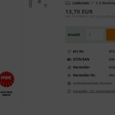
✅
Lieferzeit:
1-3 Werkt
13,70 EUR
inkl. 19 % MwSt. zzgl.
Versandkost
Anzahl
Art.Nr.
BTS
GTIN/EAN
008
Hersteller
NG
Hersteller-Nr.
966
Artikeldatenblatt drucken
Hersteller / EU Verantwortl