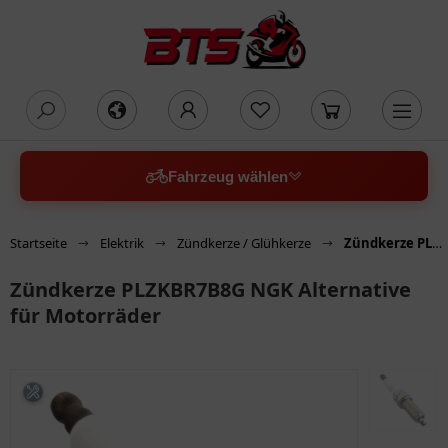
oading...
Fahrzeug wählen
Startseite
Elektrik
Zündkerze / Glühkerze
Zündkerze PLZKBR7B8G NGK Alternative für Motorräder
Zündkerze PLZKBR7B8G NGK Alternative
für Motorräder