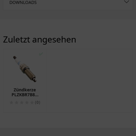
DOWNLOADS
Zuletzt angesehen
✅
Zündkerze
PLZKBR7B8G
NGK
(0)
Alternative für
Motorräder