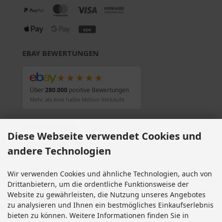
EBAY BEWERTUNGEN
★★★★★
Über
280.000
positive Bewertungen
Mehr als eine halbe Million Verkäufe
SOCIAL MEDIA
Diese Webseite verwendet Cookies und
andere Technologien
Wir verwenden Cookies und ähnliche Technologien, auch von
Alle Preise inkl. gesetzl. MwSt. zzgl.
Versandkosten
. Die durchgestrichenen Preise
Drittanbietern, um die ordentliche Funktionsweise der
entsprechen dem bisherigen Preis bei Motorradteile & Motorrad Ersatzteile.
Website zu gewährleisten, die Nutzung unseres Angebotes
Motorradteile & Motorrad Ersatzteile © 2026 | Template © 2009-2026 by modified
zu analysieren und Ihnen ein bestmögliches Einkaufserlebnis
eCommerce Shopsoftware
bieten zu können. Weitere Informationen finden Sie in
mod
ified eCommerce Shopsoftware © 2009-2026