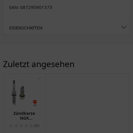
EAN: 087295901373
EIGENSCHAFTEN
Zuletzt angesehen
✅
Zündkerze
NGK
DILZKAR7C11S
(0)
für
Motorräder