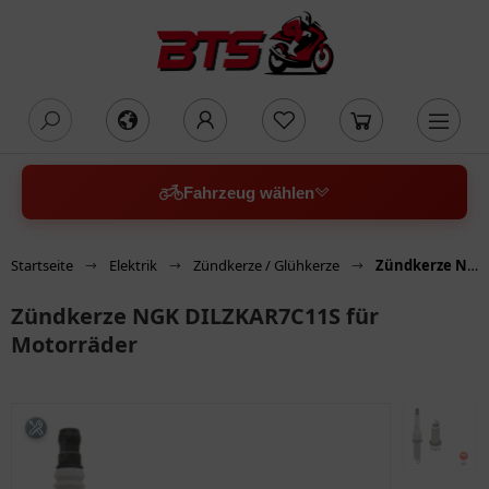
oading...
Fahrzeug wählen
Startseite
Elektrik
Zündkerze / Glühkerze
Zündkerze NGK DILZKAR7C11S für Motorräder
Zündkerze NGK DILZKAR7C11S für
Motorräder