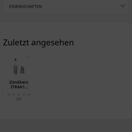
EIGENSCHAFTEN
Zuletzt angesehen
✅
Zündkerze
ITR4A15
für
Motorräder
(0)
NGK