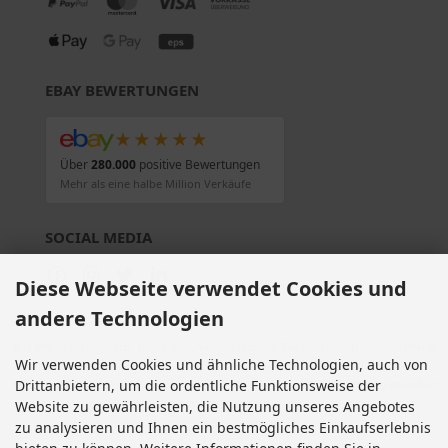
EBAY BEWERTUNGEN
★★★★★
Über
280.000
positive Bewertungen
Mehr als eine halbe Million Verkäufe
SOCIAL MEDIA
Diese Webseite verwendet Cookies und
andere Technologien
Alle Preise inkl. gesetzl. MwSt. zzgl.
Versandkosten
. Die durchgestrichenen Preise
Wir verwenden Cookies und ähnliche Technologien, auch von
entsprechen dem bisherigen Preis bei Motorradteile & Motorrad Ersatzteile.
Drittanbietern, um die ordentliche Funktionsweise der
Motorradteile & Motorrad Ersatzteile © 2026 | Template © 2009-2026 by modified
eCommerce Shopsoftware
Website zu gewährleisten, die Nutzung unseres Angebotes
mod
ified eCommerce Shopsoftware © 2009-2026
zu analysieren und Ihnen ein bestmögliches Einkaufserlebnis