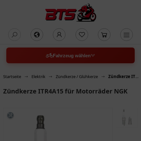
oading...
Fahrzeug wählen
Startseite
Elektrik
Zündkerze / Glühkerze
Zündkerze ITR4A15 für Motorräder NGK
Zündkerze ITR4A15 für Motorräder NGK