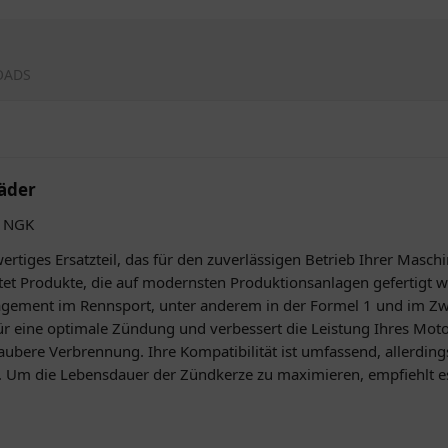
OADS
äder
g NGK
tiges Ersatzteil, das für den zuverlässigen Betrieb Ihrer Maschin
et Produkte, die auf modernsten Produktionsanlagen gefertigt w
gement im Rennsport, unter anderem in der Formel 1 und im Zw
für eine optimale Zündung und verbessert die Leistung Ihres Mot
saubere Verbrennung. Ihre Kompatibilität ist umfassend, allerding
. Um die Lebensdauer der Zündkerze zu maximieren, empfiehlt es