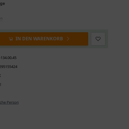
age
en
IN DEN WARENKORB
-134.00.45
295155424
K
2
iche Person