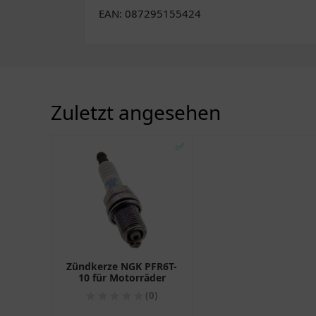
EAN: 087295155424
Zuletzt angesehen
✅
Zündkerze NGK PFR6T-
10 für Motorräder
(0)