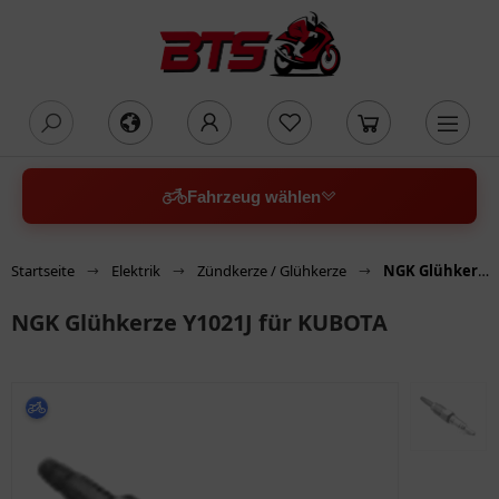
oading...
Fahrzeug wählen
Startseite
Elektrik
Zündkerze / Glühkerze
NGK Glühkerze Y1021J für KUBOTA
NGK Glühkerze Y1021J für KUBOTA