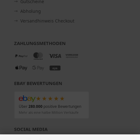
Gutscheine
Abholung
Versandhinweis Checkout
ZAHLUNGSMETHODEN
EBAY BEWERTUNGEN
★★★★★
Über
280.000
positive Bewertungen
Mehr als eine halbe Million Verkäufe
SOCIAL MEDIA