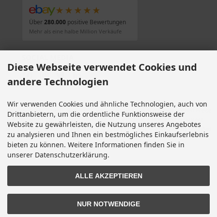
★★★★★
Über
280.000
positive Bewertungen
Mehr als eine halbe Million Verkäufe
SOCIAL MEDIA
Diese Webseite verwendet Cookies und
andere Technologien
Wir verwenden Cookies und ähnliche Technologien, auch von
Alle Preise inkl. gesetzl. MwSt. zzgl.
Versandkosten
. Die durchgestrichenen Preise
Drittanbietern, um die ordentliche Funktionsweise der
entsprechen dem bisherigen Preis bei Motorradteile & Motorrad Ersatzteile.
Website zu gewährleisten, die Nutzung unseres Angebotes
Motorradteile & Motorrad Ersatzteile © 2026 | Template © 2009-2026 by modified
zu analysieren und Ihnen ein bestmögliches Einkaufserlebnis
eCommerce Shopsoftware
bieten zu können. Weitere Informationen finden Sie in
mod
ified eCommerce Shopsoftware © 2009-2026
unserer Datenschutzerklärung.
ALLE AKZEPTIEREN
NUR NOTWENDIGE