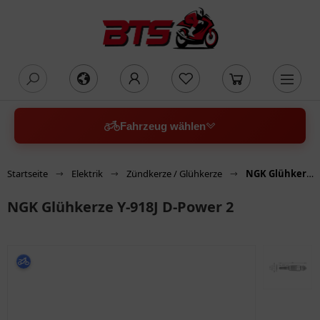
oading...
Fahrzeug wählen
Startseite
Elektrik
Zündkerze / Glühkerze
NGK Glühkerze Y-918J D-Power 2
NGK Glühkerze Y-918J D-Power 2