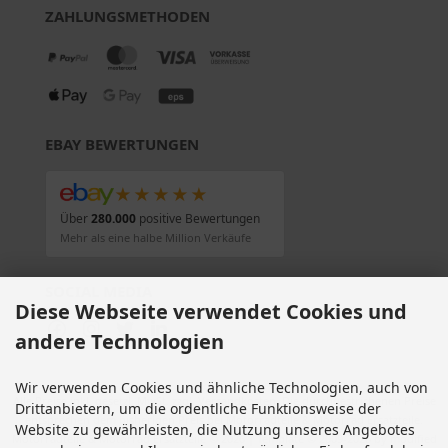
ZAHLUNGSMETHODEN
EBAY BEWERTUNGEN
★★★★★
Über
280.000
positive Bewertungen
Mehr als eine halbe Million Verkäufe
SOCIAL MEDIA
Diese Webseite verwendet Cookies und
andere Technologien
Wir verwenden Cookies und ähnliche Technologien, auch von
Alle Preise inkl. gesetzl. MwSt. zzgl.
Versandkosten
. Die durchgestrichenen Preise
Drittanbietern, um die ordentliche Funktionsweise der
entsprechen dem bisherigen Preis bei Motorradteile & Motorrad Ersatzteile.
Website zu gewährleisten, die Nutzung unseres Angebotes
Motorradteile & Motorrad Ersatzteile © 2026 | Template © 2009-2026 by modified