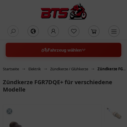
oading...
Fahrzeug wählen
Startseite
Elektrik
Zündkerze / Glühkerze
Zündkerze FGR7DQE+ für verschiedene Modelle
Zündkerze FGR7DQE+ für verschiedene
Modelle