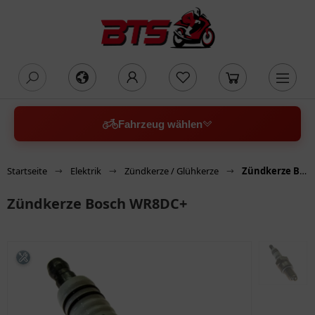
oading...
Fahrzeug wählen
Startseite
Elektrik
Zündkerze / Glühkerze
Zündkerze Bosch WR8DC+
Zündkerze Bosch WR8DC+