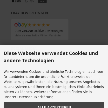
EBAY BEWERTUNGEN
★★★★★
Über
280.000
positive Bewertungen
Mehr als eine halbe Million Verkäufe
SOCIAL MEDIA
Diese Webseite verwendet Cookies und
andere Technologien
Wir verwenden Cookies und ähnliche Technologien, auch von
Alle Preise inkl. gesetzl. MwSt. zzgl.
Versandkosten
. Die durchgestrichenen Preise
Drittanbietern, um die ordentliche Funktionsweise der
entsprechen dem bisherigen Preis bei Motorradteile & Motorrad Ersatzteile.
Website zu gewährleisten, die Nutzung unseres Angebotes
Motorradteile & Motorrad Ersatzteile © 2026 | Template © 2009-2026 by modified
zu analysieren und Ihnen ein bestmögliches Einkaufserlebnis
eCommerce Shopsoftware
bieten zu können. Weitere Informationen finden Sie in
mod
ified eCommerce Shopsoftware © 2009-2026
unserer Datenschutzerklärung.
ALLE AKZEPTIEREN