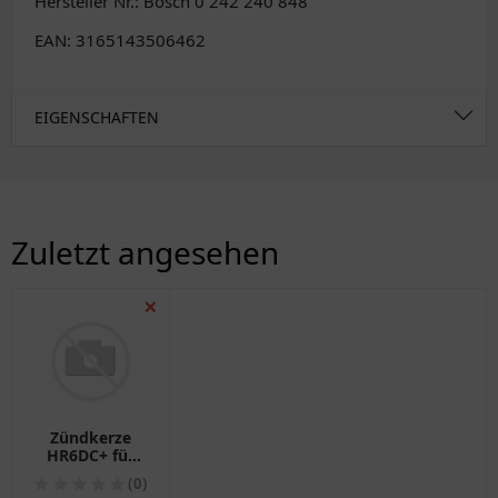
Hersteller Nr.: Bosch 0 242 240 848
EAN: 3165143506462
EIGENSCHAFTEN
Zuletzt angesehen
❌
Zündkerze
HR6DC+ für
Motorräder
(0)
Bosch 4 Stück