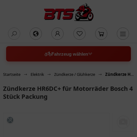
oading...
Fahrzeug wählen
Startseite
Elektrik
Zündkerze / Glühkerze
Zündkerze HR6DC+ für Motorräder Bosch 4 Stück Packung
Zündkerze HR6DC+ für Motorräder Bosch 4
Stück Packung