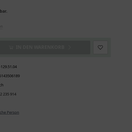
bar.
en
IN DEN WARENKORB
-129.51.04
5143506189
ch
42 235 914
iche Person