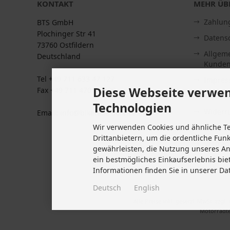
KONTAKT
MEHR ÜBE
Zahlun
BTS GmbH
Plochinger Str 41
Datens
73760 Ostfildern
Allgem
Deutschland
Kunden
Tel +49 711 633 47 127
Impre
Diese Webseite verwen
Fax +49 711 470 76 588
Kontakt
Technologien
Widerru
Email: info@biketeile-service.de
Wir verwenden Cookies und ähnliche T
Lieferze
Drittanbietern, um die ordentliche Fun
Vertrag
gewährleisten, die Nutzung unseres A
Cookie 
ein bestmögliches Einkaufserlebnis bie
Informationen finden Sie in unserer Da
Deutsch
English
Alle Preise inkl. gesetzl. MwSt. zzgl.
Motorradte