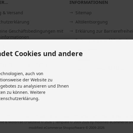
R...
INFORMATIONEN
g & Versand
Sitemap
chutzerklärung
Altölentsorgung
eine Geschäftsbedingungen mit
Erklärung zur Barrierefreihei
informationen
Entsorgung von Altbatterien
ssum
Gutscheine
det Cookies und andere
Abholung
fsrecht & Widerrufsformular
Versandhinweis Checkout
echnologien, auch von
it
ktionsweise der Website zu
 widerrufen
ngebotes zu analysieren und Ihnen
Einstellungen
ten zu können. Weitere
tenschutzerklärung.
Versandkosten
. Die durchgestrichenen Preise entsprechen dem bisherigen Preis bei M
ile & Motorrad Ersatzteile © 2026 | Template © 2009-2026 by modified eCommerce S
mod
ified eCommerce Shopsoftware © 2009-2026