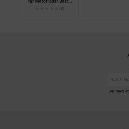
für Motorräder Bosch
Packung 4 Stück
(0)
Der Newslett