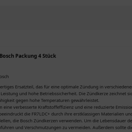
Bosch Packung 4 Stück
osch
rtiges Ersatzteil, das für eine optimale Zündung in verschiede
e Leistung und hohe Betriebssicherheit. Die Zündkerze zeichnet s
ähigkeit gegen hohe Temperaturen gewährleistet.
 eine verbesserte Kraftstoffeffizienz und eine reduzierte Emissio
eeindruckt die FR7LDC+ durch ihre erstklassigen Materialien un
dellen, die Bosch Zündkerzen verwenden. Um die Lebensdauer de
uführen und Verschmutzungen zu vermeiden. Außerdem sollte die