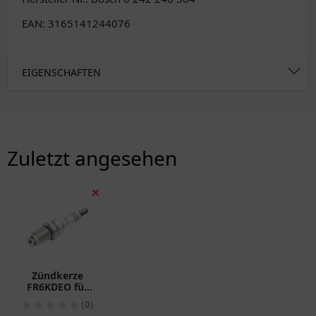
EAN: 3165141244076
EIGENSCHAFTEN
Zuletzt angesehen
❌
Zündkerze
FR6KDEO für
Motorräder
(0)
Bosch