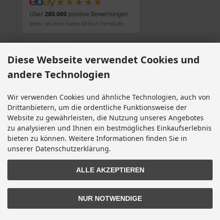
★★★★★
Über
280.000
positive Bewertungen
Mehr als eine halbe Million Verkäufe
SOCIAL MEDIA
Diese Webseite verwendet Cookies und
andere Technologien
Wir verwenden Cookies und ähnliche Technologien, auch von
Alle Preise inkl. gesetzl. MwSt. zzgl.
Versandkosten
. Die durchgestrichenen Preise
Drittanbietern, um die ordentliche Funktionsweise der
entsprechen dem bisherigen Preis bei Motorradteile & Motorrad Ersatzteile.
Website zu gewährleisten, die Nutzung unseres Angebotes
Motorradteile & Motorrad Ersatzteile © 2026 | Template © 2009-2026 by modified
zu analysieren und Ihnen ein bestmögliches Einkaufserlebnis
eCommerce Shopsoftware
bieten zu können. Weitere Informationen finden Sie in
mod
ified eCommerce Shopsoftware © 2009-2026
unserer Datenschutzerklärung.
ALLE AKZEPTIEREN
NUR NOTWENDIGE