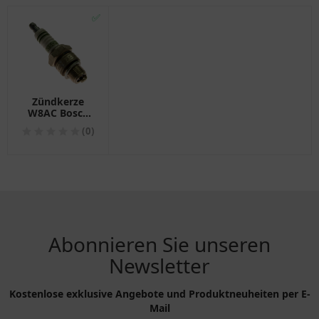
✅
Zündkerze
W8AC Bosch
Alternative:
(0)
7080971
passend für:
Zündapp CS,
ZR (10, 20, 30),
ZX 25
Abonnieren Sie unseren
Newsletter
Kostenlose exklusive Angebote und Produktneuheiten per E-
Mail