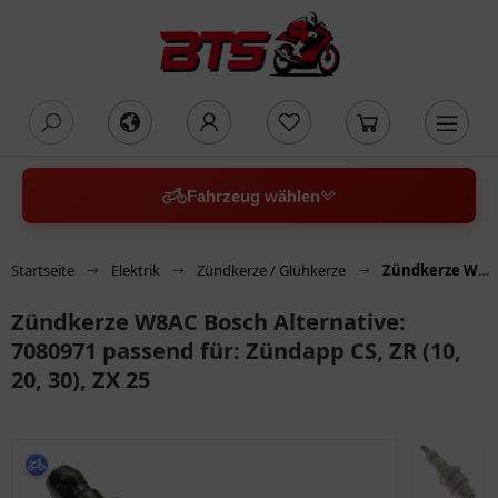
oading...
Fahrzeug wählen
Startseite
Elektrik
Zündkerze / Glühkerze
Zündkerze W8AC Bosch Alternative: 7080971 passend für: Zündapp CS, ZR (10, 20, 30), ZX 25
Zündkerze W8AC Bosch Alternative:
7080971 passend für: Zündapp CS, ZR (10,
20, 30), ZX 25