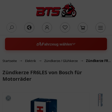
oading...
Fahrzeug wählen
Startseite
Elektrik
Zündkerze / Glühkerze
Zündkerze FR6LES von Bosch für Motorräder
Zündkerze FR6LES von Bosch für
Motorräder