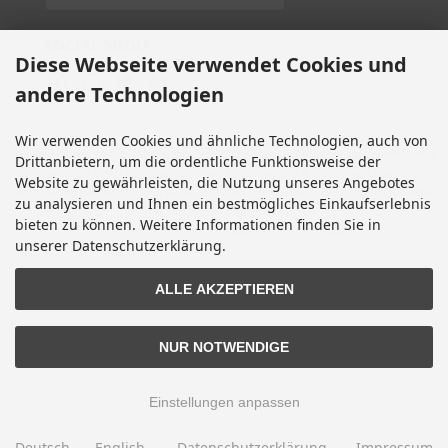
SOCIAL MEDIA
Diese Webseite verwendet Cookies und
andere Technologien
Wir verwenden Cookies und ähnliche Technologien, auch von
Alle Preise inkl. gesetzl. MwSt. zzgl.
Versandkosten
. Die durchgestrichenen Preise
Drittanbietern, um die ordentliche Funktionsweise der
entsprechen dem bisherigen Preis bei Motorradteile & Motorrad Ersatzteile.
Website zu gewährleisten, die Nutzung unseres Angebotes
Motorradteile & Motorrad Ersatzteile © 2026 | Template © 2009-2026 by modified
zu analysieren und Ihnen ein bestmögliches Einkaufserlebnis
eCommerce Shopsoftware
bieten zu können. Weitere Informationen finden Sie in
mod
ified eCommerce Shopsoftware © 2009-2026
unserer Datenschutzerklärung.
ALLE AKZEPTIEREN
NUR NOTWENDIGE
Einstellungen anpassen
Deutsch
English
Datenschutzerklärung
Impressum