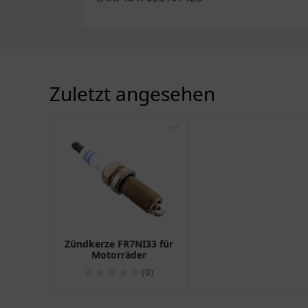
Zuletzt angesehen
✅
Zündkerze FR7NI33 für
Motorräder
(0)