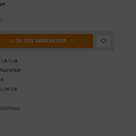
age
en
IN DEN WARENKORB
-129.12.28
7023107428
ch
42 236 528
iche Person