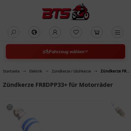
oading...
Fahrzeug wählen
Startseite
Elektrik
Zündkerze / Glühkerze
Zündkerze FR8DPP33+ für Motorräder
Zündkerze FR8DPP33+ für Motorräder