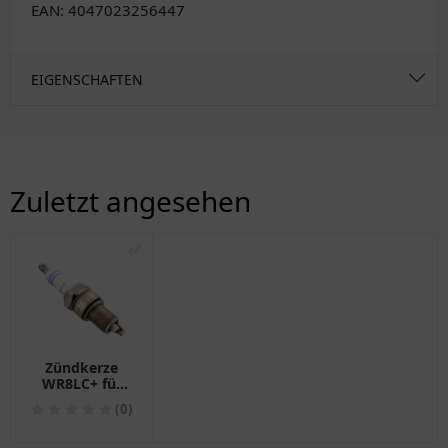
EAN: 4047023256447
EIGENSCHAFTEN
Zuletzt angesehen
✅
Zündkerze
WR8LC+ für
Motorräder
(0)