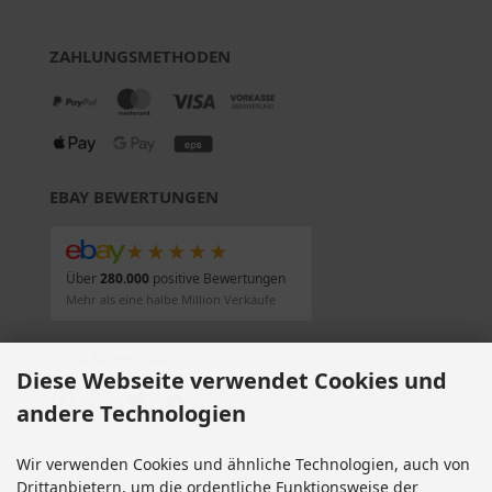
ZAHLUNGSMETHODEN
EBAY BEWERTUNGEN
★★★★★
Über
280.000
positive Bewertungen
Mehr als eine halbe Million Verkäufe
SOCIAL MEDIA
Diese Webseite verwendet Cookies und
andere Technologien
Wir verwenden Cookies und ähnliche Technologien, auch von
Alle Preise inkl. gesetzl. MwSt. zzgl.
Versandkosten
. Die durchgestrichenen Preise
Drittanbietern, um die ordentliche Funktionsweise der