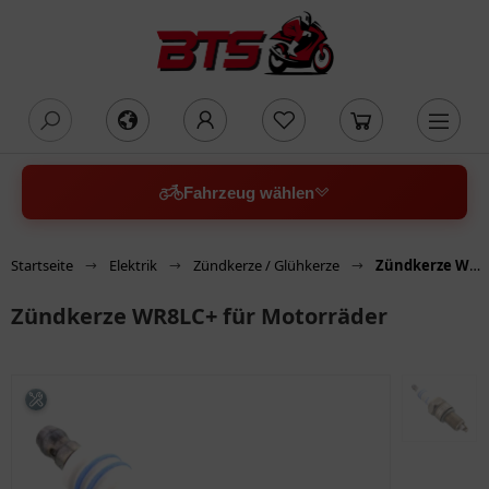
oading...
Fahrzeug wählen
Startseite
Elektrik
Zündkerze / Glühkerze
Zündkerze WR8LC+ für Motorräder
Zündkerze WR8LC+ für Motorräder