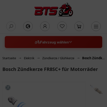
oading...
Fahrzeug wählen
Startseite
Elektrik
Zündkerze / Glühkerze
Bosch Zündkerze FR8SC+ für Motorräder
Bosch Zündkerze FR8SC+ für Motorräder