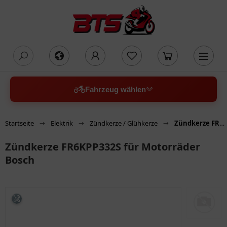
oading...
Fahrzeug wählen
Startseite
Elektrik
Zündkerze / Glühkerze
Zündkerze FR6KPP332S für Motorräder Bosch
Zündkerze FR6KPP332S für Motorräder
Bosch