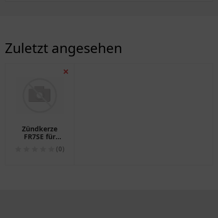
Zuletzt angesehen
❌
Zündkerze
FR7SE für
Motorräder
(0)