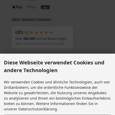
EBAY BEWERTUNGEN
★★★★★
Über
280.000
positive Bewertungen
Mehr als eine halbe Million Verkäufe
SOCIAL MEDIA
Diese Webseite verwendet Cookies und
andere Technologien
Wir verwenden Cookies und ähnliche Technologien, auch von
Alle Preise inkl. gesetzl. MwSt. zzgl.
Versandkosten
. Die durchgestrichenen Preise
Drittanbietern, um die ordentliche Funktionsweise der
entsprechen dem bisherigen Preis bei Motorradteile & Motorrad Ersatzteile.
Website zu gewährleisten, die Nutzung unseres Angebotes
Motorradteile & Motorrad Ersatzteile © 2026 | Template © 2009-2026 by modified
zu analysieren und Ihnen ein bestmögliches Einkaufserlebnis
eCommerce Shopsoftware
bieten zu können. Weitere Informationen finden Sie in
mod
ified eCommerce Shopsoftware © 2009-2026
unserer Datenschutzerklärung.