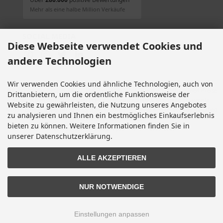
Mehr als eine halbe Million Verkäufe
SOCIAL MEDIA
Diese Webseite verwendet Cookies und
andere Technologien
Wir verwenden Cookies und ähnliche Technologien, auch von
Alle Preise inkl. gesetzl. MwSt. zzgl.
Versandkosten
. Die durchgestrichenen Preise
Drittanbietern, um die ordentliche Funktionsweise der
entsprechen dem bisherigen Preis bei Motorradteile & Motorrad Ersatzteile.
Website zu gewährleisten, die Nutzung unseres Angebotes
Motorradteile & Motorrad Ersatzteile © 2026 | Template © 2009-2026 by modified
zu analysieren und Ihnen ein bestmögliches Einkaufserlebnis
eCommerce Shopsoftware
bieten zu können. Weitere Informationen finden Sie in
mod
ified eCommerce Shopsoftware © 2009-2026
unserer Datenschutzerklärung.
ALLE AKZEPTIEREN
NUR NOTWENDIGE
Einstellungen anpassen