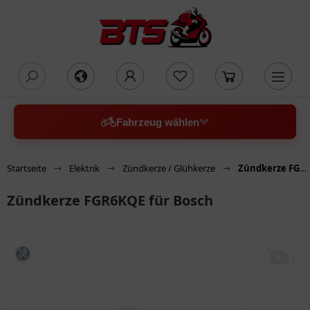
oading...
Fahrzeug wählen
Startseite
Elektrik
Zündkerze / Glühkerze
Zündkerze FGR6KQE für Bosch
Zündkerze FGR6KQE für Bosch