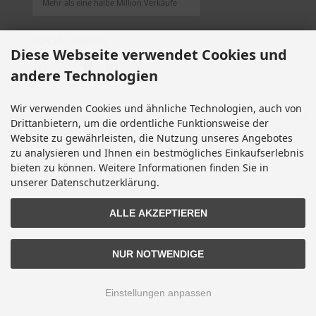
Mehr als eine halbe Million Verkäufe
SOCIAL MEDIA
Diese Webseite verwendet Cookies und
andere Technologien
Wir verwenden Cookies und ähnliche Technologien, auch von
Alle Preise inkl. gesetzl. MwSt. zzgl.
Versandkosten
. Die durchgestrichenen Preise
Drittanbietern, um die ordentliche Funktionsweise der
entsprechen dem bisherigen Preis bei Motorradteile & Motorrad Ersatzteile.
Website zu gewährleisten, die Nutzung unseres Angebotes
Motorradteile & Motorrad Ersatzteile © 2026 | Template © 2009-2026 by modified
zu analysieren und Ihnen ein bestmögliches Einkaufserlebnis
eCommerce Shopsoftware
bieten zu können. Weitere Informationen finden Sie in
mod
ified eCommerce Shopsoftware © 2009-2026
unserer Datenschutzerklärung.
ALLE AKZEPTIEREN
NUR NOTWENDIGE
Einstellungen anpassen