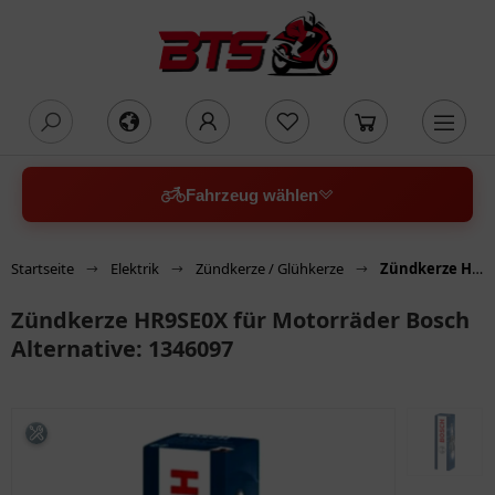
oading...
Fahrzeug wählen
Startseite
Elektrik
Zündkerze / Glühkerze
Zündkerze HR9SE0X für Motorräder Bosch Alternative: 1346097
Zündkerze HR9SE0X für Motorräder Bosch
Alternative: 1346097