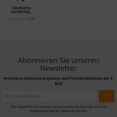
Zündkerze
HR7NPP30V
Bosch
(0)
Alternative für
Motorräder:
1345161
Abonnieren Sie unseren
Newsletter
Kostenlose exklusive Angebote und Produktneuheiten per E-
Mail
Der Newsletter ist kostenlos und kann jederzeit hier oder in Ihrem
Kundenkonto wieder abbestellt werden.