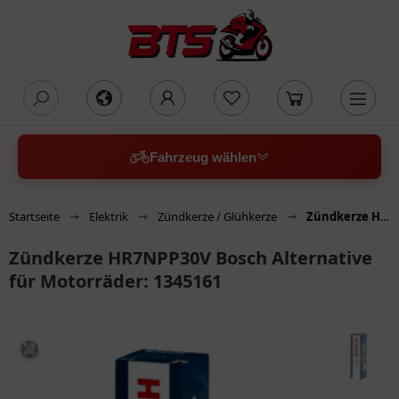
oading...
Fahrzeug wählen
Startseite
Elektrik
Zündkerze / Glühkerze
Zündkerze HR7NPP30V Bosch Alternative für Motorräder: 1345161
Zündkerze HR7NPP30V Bosch Alternative
für Motorräder: 1345161