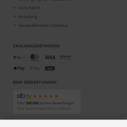
Gutscheine
Abholung
Versandhinweis Checkout
ZAHLUNGSMETHODEN
EBAY BEWERTUNGEN
★★★★★
Über
280.000
positive Bewertungen
Mehr als eine halbe Million Verkäufe
SOCIAL MEDIA