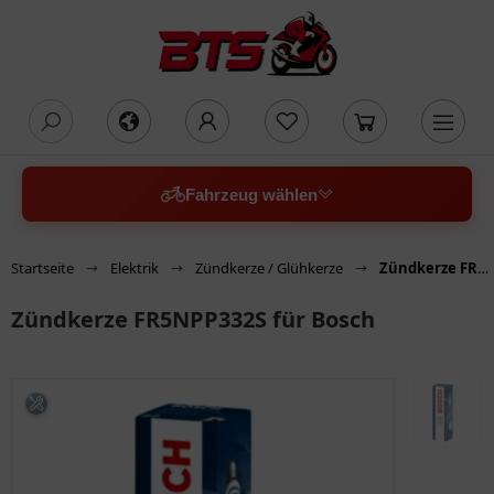
oading...
Fahrzeug wählen
Startseite
Elektrik
Zündkerze / Glühkerze
Zündkerze FR5NPP332S für Bosch
Zündkerze FR5NPP332S für Bosch