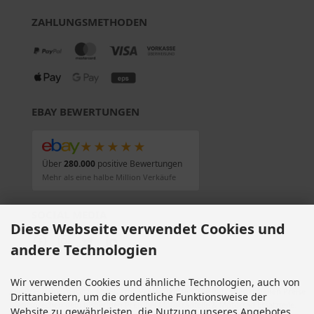
ZAHLUNGSMETHODEN
EBAY BEWERTUNGEN
★★★★★
Über
280.000
positive Bewertungen
Mehr als eine halbe Million Verkäufe
SOCIAL MEDIA
Diese Webseite verwendet Cookies und
andere Technologien
Wir verwenden Cookies und ähnliche Technologien, auch von
Alle Preise inkl. gesetzl. MwSt. zzgl.
Versandkosten
. Die durchgestrichenen Preise
Drittanbietern, um die ordentliche Funktionsweise der
entsprechen dem bisherigen Preis bei Motorradteile & Motorrad Ersatzteile.
Website zu gewährleisten, die Nutzung unseres Angebotes