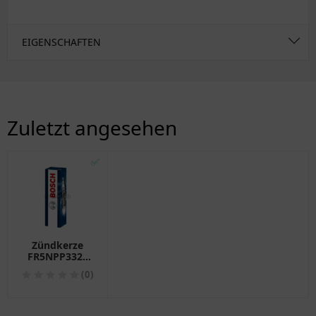
EIGENSCHAFTEN
Zuletzt angesehen
✅
Zündkerze
FR5NPP332S
für Bosch
(0)