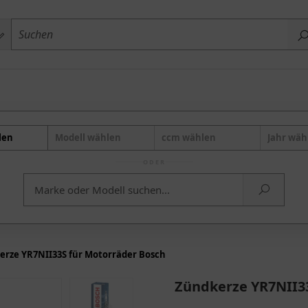
len
Modell wählen
ccm wählen
Jahr wäh
ODER
erze YR7NII33S für Motorräder Bosch
Zündkerze YR7NII33