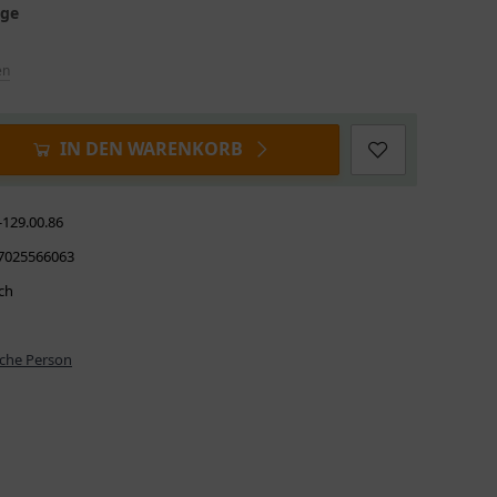
age
en
IN DEN WARENKORB
-129.00.86
7025566063
ch
iche Person