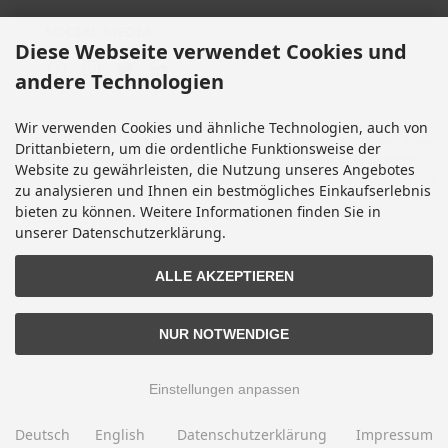
SOCIAL MEDIA
Diese Webseite verwendet Cookies und
andere Technologien
Wir verwenden Cookies und ähnliche Technologien, auch von
Alle Preise inkl. gesetzl. MwSt. zzgl.
Versandkosten
. Die durchgestrichenen Preise
Drittanbietern, um die ordentliche Funktionsweise der
entsprechen dem bisherigen Preis bei Motorradteile & Motorrad Ersatzteile.
Website zu gewährleisten, die Nutzung unseres Angebotes
Motorradteile & Motorrad Ersatzteile © 2026 | Template © 2009-2026 by modified
zu analysieren und Ihnen ein bestmögliches Einkaufserlebnis
eCommerce Shopsoftware
bieten zu können. Weitere Informationen finden Sie in
mod
ified eCommerce Shopsoftware © 2009-2026
unserer Datenschutzerklärung.
ALLE AKZEPTIEREN
NUR NOTWENDIGE
Einstellungen anpassen
Deutsch
English
Datenschutzerklärung
Impressum