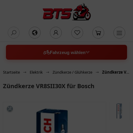
oading...
Fahrzeug wählen
Startseite
Elektrik
Zündkerze / Glühkerze
Zündkerze VR8SII30X für Bosch
Zündkerze VR8SII30X für Bosch