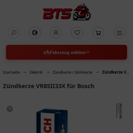
oading...
Fahrzeug wählen
Startseite
Elektrik
Zündkerze / Glühkerze
Zündkerze VR8SII33X für Bosch
Zündkerze VR8SII33X für Bosch