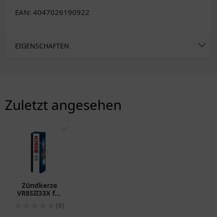
EAN: 4047026190922
EIGENSCHAFTEN
Zuletzt angesehen
✅
Zündkerze
VR8SII33X für
Bosch
(0)