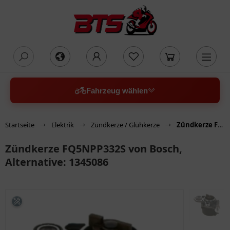
oading...
Fahrzeug wählen
Startseite
Elektrik
Zündkerze / Glühkerze
Zündkerze FQ5NPP332S von Bosch, Alternative: 1345086
Zündkerze FQ5NPP332S von Bosch,
Alternative: 1345086