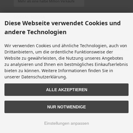
Mehr als eine halbe Million Verkäufe
SOCIAL MEDIA
Diese Webseite verwendet Cookies und
andere Technologien
Wir verwenden Cookies und ähnliche Technologien, auch von
Alle Preise inkl. gesetzl. MwSt. zzgl.
Versandkosten
. Die durchgestrichenen Preise
Drittanbietern, um die ordentliche Funktionsweise der
entsprechen dem bisherigen Preis bei Motorradteile & Motorrad Ersatzteile.
Website zu gewährleisten, die Nutzung unseres Angebotes
Motorradteile & Motorrad Ersatzteile © 2026 | Template © 2009-2026 by modified
zu analysieren und Ihnen ein bestmögliches Einkaufserlebnis
eCommerce Shopsoftware
bieten zu können. Weitere Informationen finden Sie in
mod
ified eCommerce Shopsoftware © 2009-2026
unserer Datenschutzerklärung.
ALLE AKZEPTIEREN
NUR NOTWENDIGE
Einstellungen anpassen