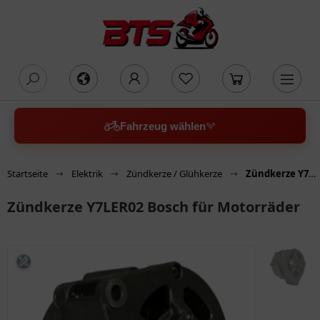
oading...
Fahrzeug wählen
Startseite
Elektrik
Zündkerze / Glühkerze
Zündkerze Y7LER02 Bosch für Motorräder
Zündkerze Y7LER02 Bosch für Motorräder