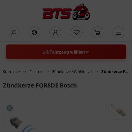
oading...
Fahrzeug wählen
Startseite
Elektrik
Zündkerze / Glühkerze
Zündkerze FQR8DE Bosch
Zündkerze FQR8DE Bosch