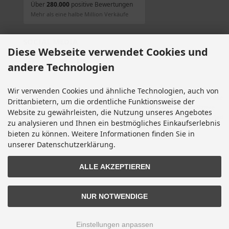
Über
280.000
positive Bewertungen
Mehr als eine halbe Million Verkäufe
SOCIAL MEDIA
Diese Webseite verwendet Cookies und
andere Technologien
Wir verwenden Cookies und ähnliche Technologien, auch von
Alle Preise inkl. gesetzl. MwSt. zzgl.
Versandkosten
. Die durchgestrichenen Preise
Drittanbietern, um die ordentliche Funktionsweise der
entsprechen dem bisherigen Preis bei Motorradteile & Motorrad Ersatzteile.
Website zu gewährleisten, die Nutzung unseres Angebotes
Motorradteile & Motorrad Ersatzteile © 2026 | Template © 2009-2026 by modified
zu analysieren und Ihnen ein bestmögliches Einkaufserlebnis
eCommerce Shopsoftware
bieten zu können. Weitere Informationen finden Sie in
mod
ified eCommerce Shopsoftware © 2009-2026
unserer Datenschutzerklärung.
ALLE AKZEPTIEREN
NUR NOTWENDIGE
Einstellungen anpassen