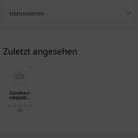
EIGENSCHAFTEN
Zuletzt angesehen
✅
Zündkerze
HR6D9933V
für Bosch
(0)