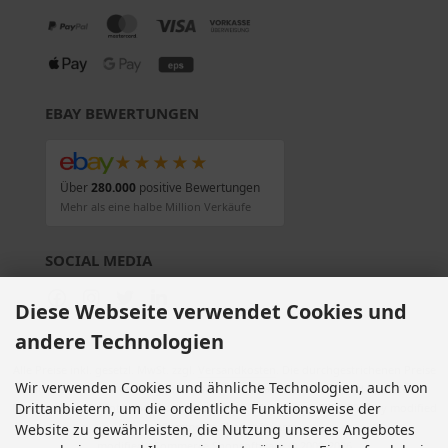
EBAY BEWERTUNGEN
★★★★★
Über
280.000
positive Bewertungen
Mehr als eine halbe Million Verkäufe
SOCIAL MEDIA
Diese Webseite verwendet Cookies und
andere Technologien
Alle Preise inkl. gesetzl. MwSt. zzgl.
Versandkosten
. Die durchgestrichenen Preise
Wir verwenden Cookies und ähnliche Technologien, auch von
entsprechen dem bisherigen Preis bei Motorradteile & Motorrad Ersatzteile.
Drittanbietern, um die ordentliche Funktionsweise der
Motorradteile & Motorrad Ersatzteile © 2026 | Template © 2009-2026 by modified
eCommerce Shopsoftware
Website zu gewährleisten, die Nutzung unseres Angebotes
mod
ified eCommerce Shopsoftware © 2009-2026