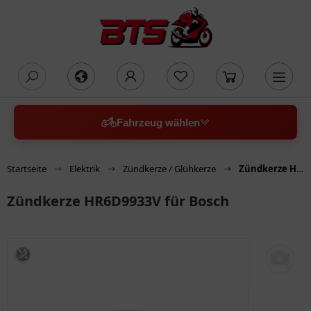
oading...
Fahrzeug wählen
Startseite
Elektrik
Zündkerze / Glühkerze
Zündkerze HR6D9933V für Bosch
Zündkerze HR6D9933V für Bosch