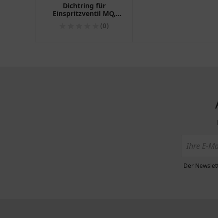
Dichtring für
Einspritzventil MQ,
Packung mit 5 Stück
(0)
Der Newslett