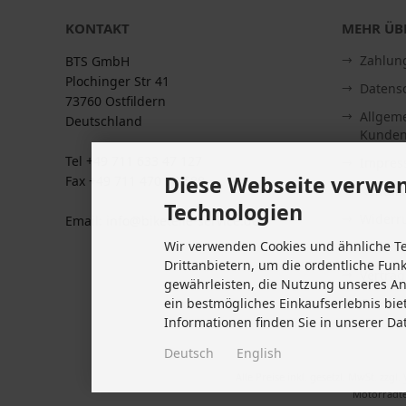
KONTAKT
MEHR ÜBE
Zahlun
BTS GmbH
Plochinger Str 41
Datens
73760 Ostfildern
Allgem
Deutschland
Kunden
Tel +49 711 633 47 127
Impre
Diese Webseite verwen
Fax +49 711 470 76 588
Kontakt
Technologien
Widerru
Email: info@biketeile-service.de
Wir verwenden Cookies und ähnliche T
Lieferze
Drittanbietern, um die ordentliche Fun
Vertrag
gewährleisten, die Nutzung unseres A
Cookie 
ein bestmögliches Einkaufserlebnis bie
Informationen finden Sie in unserer Da
Deutsch
English
Alle Preise inkl. gesetzl. MwSt. zzgl.
Motorradte