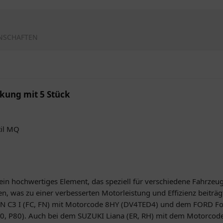
NSCHAFTEN
ckung mit 5 Stück
til MQ
t ein hochwertiges Element, das speziell für verschiedene Fahrzeug
, was zu einer verbesserten Motorleistung und Effizienz beiträgt
N C3 I (FC, FN) mit Motorcode 8HY (DV4TED4) und dem FORD Fo
, P80). Auch bei dem SUZUKI Liana (ER, RH) mit dem Motorcode