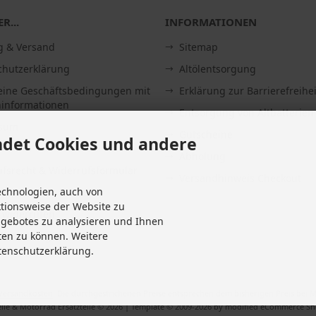
R...
INFORMATIONEN
g & Versand
Sitemap
chutzerklärung
Altölentsorgung
eine Geschäftsbedingungen mit
Erklärung zur Barrierefreihei
informationen
Entsorgung von Altbatterien
ssum
Gutscheine
det Cookies und andere
Abholung
fsrecht & Widerrufsformular
Versandhinweis Checkout
echnologien, auch von
it
ktionsweise der Website zu
 widerrufen
ngebotes zu analysieren und Ihnen
Einstellungen
ten zu können. Weitere
tenschutzerklärung.
Versandkosten
. Die durchgestrichenen Preise entsprechen dem bisherigen Preis bei M
ile & Motorrad Ersatzteile © 2026 | Template © 2009-2026 by modified eCommerce S