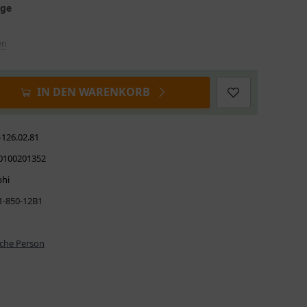
age
en
IN DEN WARENKORB
-126.02.81
0100201352
phi
1-850-12B1
iche Person