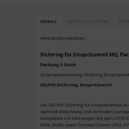
DETAILS
TECHNISCHE DATEN
EIGE
PRODUKTBESCHREIBUNG
Dichtring für Einspritzventil MQ, Pa
Packung 5 Stück
Originalbezeichnung: Dichtring Einspritzven
DELPHI Dichtring, Einspritzventil
Der DELPHI Dichtring für Einspritzventile is
optimale Abdichtung und verhindert Leckagen
kompatibel mit Fahrzeugen wie dem CITROË
DFW, DNW) sowie Tourneo Connect (P65, P70