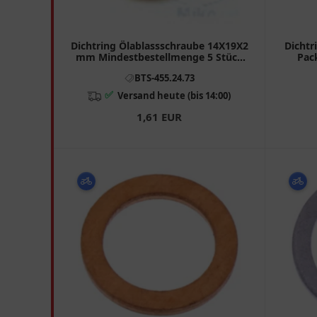
Dichtring Ölablassschraube 14X19X2
Dichtr
mm Mindestbestellmenge 5 Stück
Pac
passend für: Suzuki AN, UH, DR
4592135
BTS-455.24.73
✅
Versand heute (bis 14:00)
1,61 EUR