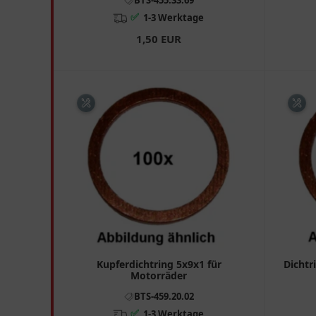
✅
1-3 Werktage
1,50 EUR
Kupferdichtring 5x9x1 für
Dichtr
Motorräder
BTS-459.20.02
✅
1-3 Werktage