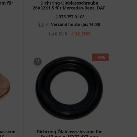
mm für
Dichtring Ölablassschraube
26X32X1.5 für Mercedes-Benz, DAF
BTS-357.01.08
✅
Versand heute (bis 14:00)
1,40 EUR
1,32 EUR
- 6%
passend
Dichtring Ölablassschraube für
 UK
Ford/Jaguar 13X22.4X3 mm