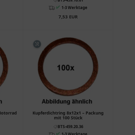
✅
1-3 Werktage
7,53 EUR
Motorrad
Kupferdichtring 8x12x1 – Packung
mit 100 Stück
BTS-459.20.36
✅
1-3 Werktage