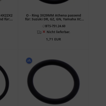
 14X22X2
O - Ring 3X29MM Athena passend
nd für:
für: Suzuki DR, GZ, GN, Yamaha XC,
GPD, LTS - C
BTS-751.24.60
❌
Nicht lieferbar.
1,71 EUR