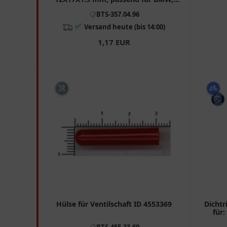
MERCEDES-BENZ
BTS-357.04.96
✅
Versand heute (bis 14:00)
1,17 EUR
Hülse für Ventilschaft ID 4553369
Dicht
für:
BTS-455.33.69