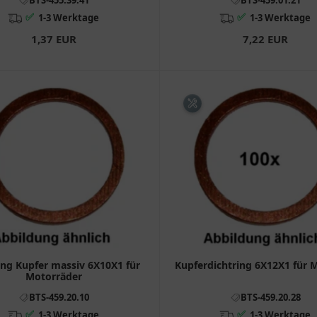
✅
✅
1-3 Werktage
1-3 Werktage
1,37 EUR
7,22 EUR
ing Kupfer massiv 6X10X1 für
Kupferdichtring 6X12X1 für 
Motorräder
BTS-459.20.10
BTS-459.20.28
✅
✅
1-3 Werktage
1-3 Werktage