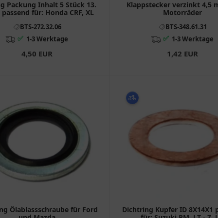
ng Packung Inhalt 5 Stück 13.
Klappstecker verzinkt 4,5 
5 passend für: Honda CRF, XL
Motorräder
BTS-272.32.06
BTS-348.61.31
✅
✅
1-3 Werktage
1-3 Werktage
4,50 EUR
1,42 EUR
ing Ölablassschraube für Ford
Dichtring Kupfer ID 8X14X1 
und Mazda
für: Suzuki RM, LT - Z,