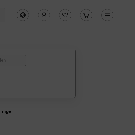
len
tringe