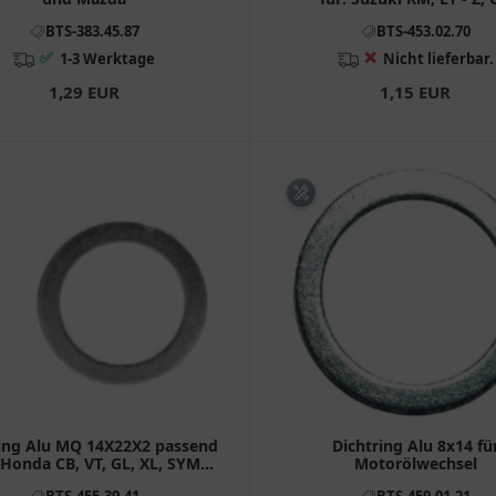
BTS-383.45.87
BTS-453.02.70
✅
❌
1-3 Werktage
Nicht lieferbar.
1,29 EUR
1,15 EUR
ring Alu MQ 14X22X2 passend
Dichtring Alu 8x14 fü
 Honda CB, VT, GL, XL, SYM
Motorölwechsel
Maxsym
BTS-455.39.41
BTS-459.01.21