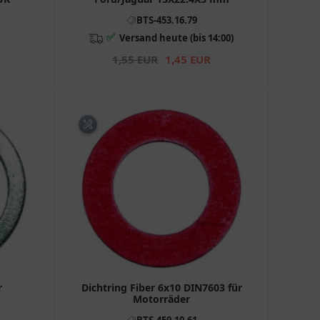
BTS-453.16.79
✅
Versand heute (bis 14:00)
1,55 EUR
1,45 EUR
r
Dichtring Fiber 6x10 DIN7603 für
Motorräder
BTS-459.10.61