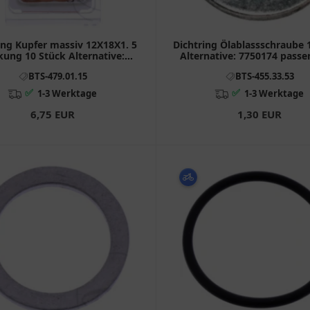
ing Kupfer massiv 12X18X1. 5
Dichtring Ölablassschraube
kung 10 Stück Alternative:
Alternative: 7750174 passe
 passend für: Ducati Monster,
Honda CB, VT, GL, XL
BTS-479.01.15
BTS-455.33.53
Scrambler, Multistrada
✅
✅
1-3 Werktage
1-3 Werktage
6,75 EUR
1,30 EUR