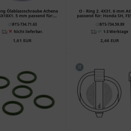
ing Ölablassschraube Athena
O - Ring 2. 4X31. 6 mm A
5X18X1. 5 mm passend für:
passend für: Honda SH, FE
Aprilia Tuono, RSV4
BTS-734.71.63
BTS-734.59.89
❌
✅
Nicht lieferbar.
1-3 Werktage
1,61 EUR
2,46 EUR