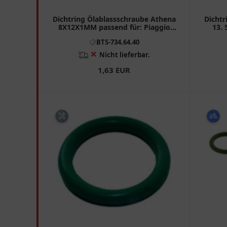
Dichtring Ölablassschraube Athena
Dichtr
8X12X1MM passend für: Piaggio
13. 
MP3, Beverly, Zip
BTS-734.64.40
❌
Nicht lieferbar.
1,63 EUR