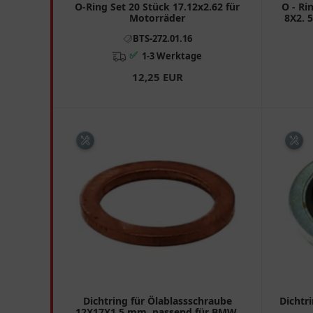
O-Ring Set 20 Stück 17.12x2.62 für
O - Ri
Motorräder
8X2. 
BTS-272.01.16
✅
1-3 Werktage
12,25 EUR
Dichtring für Ölablassschraube
Dichtr
12X17X1.5 mm, passend für BMW,