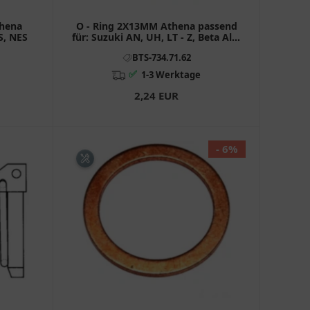
thena
O - Ring 2X13MM Athena passend
S, NES
für: Suzuki AN, UH, LT - Z, Beta Alp,
Urban
BTS-734.71.62
✅
1-3 Werktage
2,24 EUR
- 6%