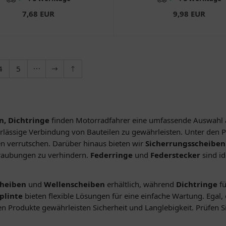
7,68 EUR
9,98 EUR
4
5
n, Dichtringe
finden Motorradfahrer eine umfassende Auswahl a
verlässige Verbindung von Bauteilen zu gewährleisten. Unter den
n verrutschen. Darüber hinaus bieten wir
Sicherrungsscheiben
hraubungen zu verhindern.
Federringe
und
Federstecker
sind i
cheiben
und
Wellenscheiben
erhältlich, während
Dichtringe
fü
plinte
bieten flexible Lösungen für eine einfache Wartung. Egal, 
 Produkte gewährleisten Sicherheit und Langlebigkeit. Prüfen S