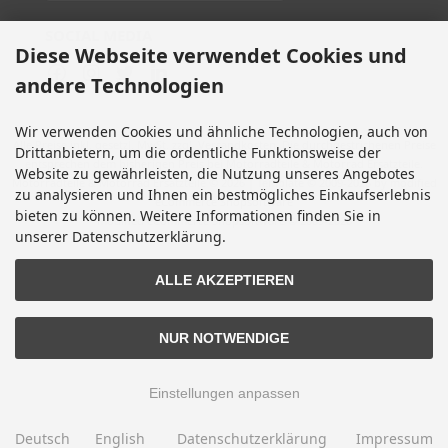
SOCIAL MEDIA
Diese Webseite verwendet Cookies und
andere Technologien
Wir verwenden Cookies und ähnliche Technologien, auch von
Alle Preise inkl. gesetzl. MwSt. zzgl.
Versandkosten
. Die durchgestrichenen Preise
Drittanbietern, um die ordentliche Funktionsweise der
entsprechen dem bisherigen Preis bei Motorradteile & Motorrad Ersatzteile.
Website zu gewährleisten, die Nutzung unseres Angebotes
Motorradteile & Motorrad Ersatzteile © 2026 | Template © 2009-2026 by modified
zu analysieren und Ihnen ein bestmögliches Einkaufserlebnis
eCommerce Shopsoftware
bieten zu können. Weitere Informationen finden Sie in
mod
ified eCommerce Shopsoftware © 2009-2026
unserer Datenschutzerklärung.
ALLE AKZEPTIEREN
NUR NOTWENDIGE
Einstellungen anpassen
Deutsch
English
Datenschutzerklärung
Impressum